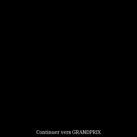
Panneau de gestion des cookies
Identifiez-vous
Ce site utilise des
Continuer
cookies et vous
donne le
contrôle sur
Nouveau chez GRANDPRIX ?
ceux que vous
Creer votre compte
GRANDPRIX
souhaitez activer
Continuer vers GRANDPRIX