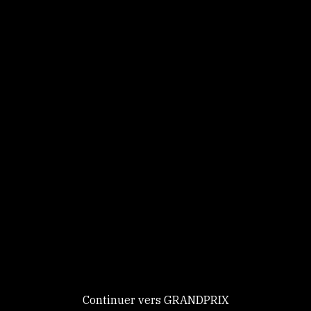
Panneau de gestion des cookies
Identifiez-vous
Ce site utilise des
Continuer
cookies et vous
donne le
contrôle sur
Nouveau chez GRANDPRIX ?
ceux que vous
Creer votre compte
GRANDPRIX
souhaitez activer
Continuer vers GRANDPRIX