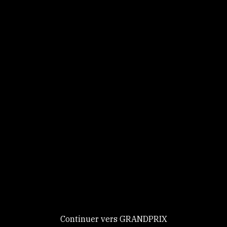
Panneau de gestion des cookies
Identifiez-vous
Ce site utilise des
Continuer
cookies et vous
donne le
contrôle sur
Nouveau chez GRANDPRIX ?
ceux que vous
Creer votre compte
GRANDPRIX
souhaitez activer
Continuer vers GRANDPRIX