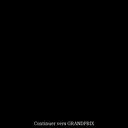
Panneau de gestion des cookies
Identifiez-vous
Ce site utilise des
Continuer
cookies et vous
donne le
contrôle sur
Nouveau chez GRANDPRIX ?
ceux que vous
Creer votre compte
GRANDPRIX
souhaitez activer
Continuer vers GRANDPRIX