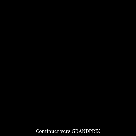
Panneau de gestion des cookies
Identifiez-vous
Ce site utilise des
Continuer
cookies et vous
donne le
contrôle sur
Nouveau chez GRANDPRIX ?
ceux que vous
Creer votre compte
GRANDPRIX
souhaitez activer
Continuer vers GRANDPRIX