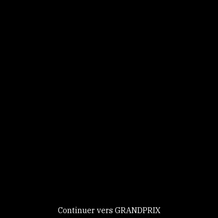
Panneau de gestion des cookies
Identifiez-vous
Ce site utilise des
Continuer
cookies et vous
donne le
contrôle sur
Nouveau chez GRANDPRIX ?
ceux que vous
Creer votre compte
GRANDPRIX
souhaitez activer
Continuer vers GRANDPRIX