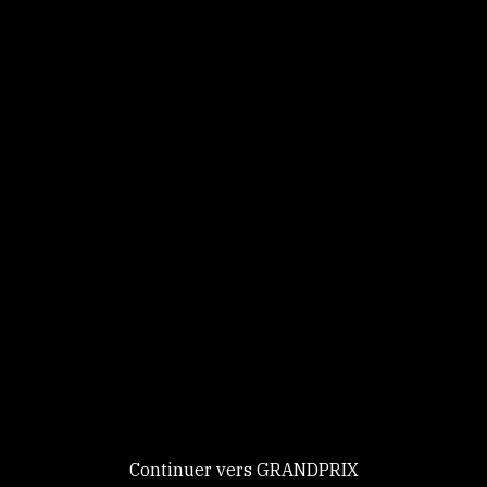
Panneau de gestion des cookies
Identifiez-vous
Ce site utilise des
Continuer
cookies et vous
donne le
contrôle sur
Nouveau chez GRANDPRIX ?
ceux que vous
Creer votre compte
GRANDPRIX
souhaitez activer
Continuer vers GRANDPRIX