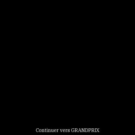
Panneau de gestion des cookies
Identifiez-vous
Ce site utilise des
Continuer
cookies et vous
donne le
contrôle sur
Nouveau chez GRANDPRIX ?
ceux que vous
Creer votre compte
GRANDPRIX
souhaitez activer
Continuer vers GRANDPRIX