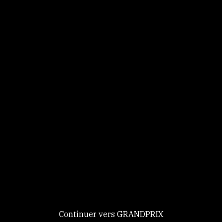
Panneau de gestion des cookies
Identifiez-vous
Ce site utilise des
Continuer
cookies et vous
donne le
contrôle sur
Nouveau chez GRANDPRIX ?
ceux que vous
Creer votre compte
GRANDPRIX
souhaitez activer
Continuer vers GRANDPRIX