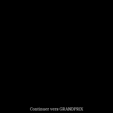
Panneau de gestion des cookies
Identifiez-vous
Ce site utilise des
Continuer
cookies et vous
donne le
contrôle sur
Nouveau chez GRANDPRIX ?
ceux que vous
Creer votre compte
GRANDPRIX
souhaitez activer
Continuer vers GRANDPRIX