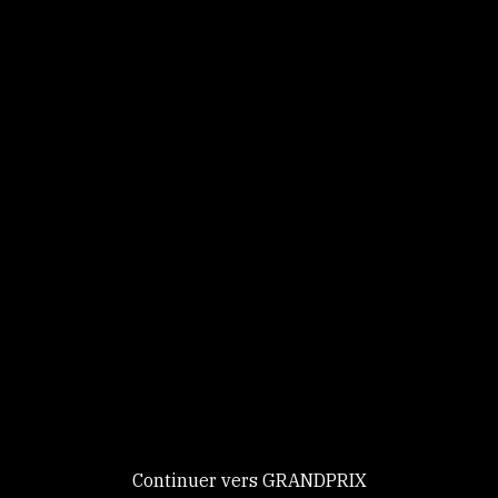
Panneau de gestion des cookies
Identifiez-vous
Ce site utilise des
Continuer
cookies et vous
donne le
contrôle sur
Nouveau chez GRANDPRIX ?
ceux que vous
Creer votre compte
GRANDPRIX
souhaitez activer
Continuer vers GRANDPRIX