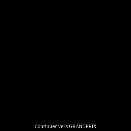
Panneau de gestion des cookies
Identifiez-vous
Ce site utilise des
Continuer
cookies et vous
donne le
contrôle sur
Nouveau chez GRANDPRIX ?
ceux que vous
Creer votre compte
GRANDPRIX
souhaitez activer
Continuer vers GRANDPRIX