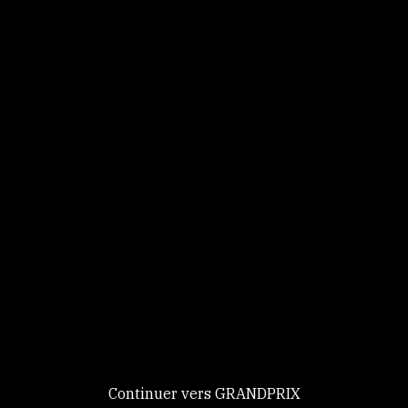
Panneau de gestion des cookies
Identifiez-vous
Ce site utilise des
Continuer
cookies et vous
donne le
contrôle sur
Nouveau chez GRANDPRIX ?
ceux que vous
Creer votre compte
GRANDPRIX
souhaitez activer
Continuer vers GRANDPRIX