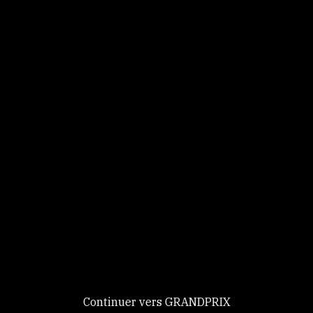
Panneau de gestion des cookies
Identifiez-vous
Ce site utilise des
Continuer
cookies et vous
donne le
contrôle sur
Nouveau chez GRANDPRIX ?
ceux que vous
Creer votre compte
GRANDPRIX
souhaitez activer
Continuer vers GRANDPRIX