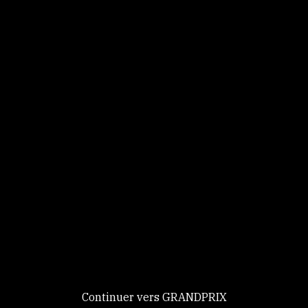
Panneau de gestion des cookies
Identifiez-vous
Ce site utilise des
Continuer
cookies et vous
donne le
contrôle sur
Nouveau chez GRANDPRIX ?
ceux que vous
Creer votre compte
GRANDPRIX
souhaitez activer
Continuer vers GRANDPRIX