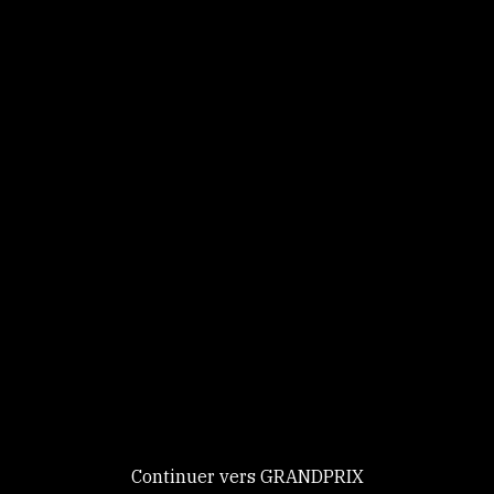
Panneau de gestion des cookies
Identifiez-vous
Ce site utilise des
Continuer
cookies et vous
donne le
contrôle sur
Nouveau chez GRANDPRIX ?
ceux que vous
Creer votre compte
GRANDPRIX
souhaitez activer
Continuer vers GRANDPRIX