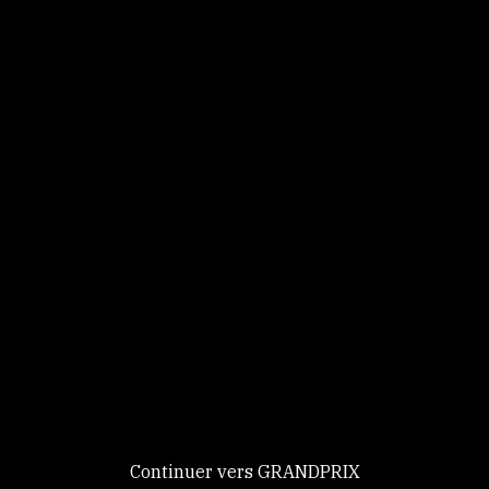
Panneau de gestion des cookies
Identifiez-vous
Ce site utilise des
Continuer
cookies et vous
donne le
contrôle sur
Nouveau chez GRANDPRIX ?
ceux que vous
Creer votre compte
GRANDPRIX
souhaitez activer
Continuer vers GRANDPRIX