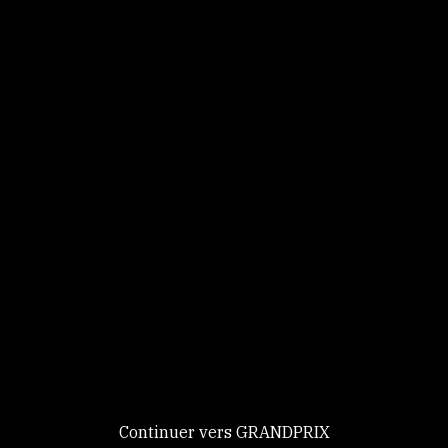
Panneau de gestion des cookies
Identifiez-vous
Ce site utilise des
Continuer
cookies et vous
donne le
contrôle sur
Nouveau chez GRANDPRIX ?
ceux que vous
Creer votre compte
GRANDPRIX
souhaitez activer
Continuer vers GRANDPRIX