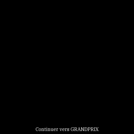
Panneau de gestion des cookies
Identifiez-vous
Ce site utilise des
Continuer
cookies et vous
donne le
contrôle sur
Nouveau chez GRANDPRIX ?
ceux que vous
Creer votre compte
GRANDPRIX
souhaitez activer
Continuer vers GRANDPRIX