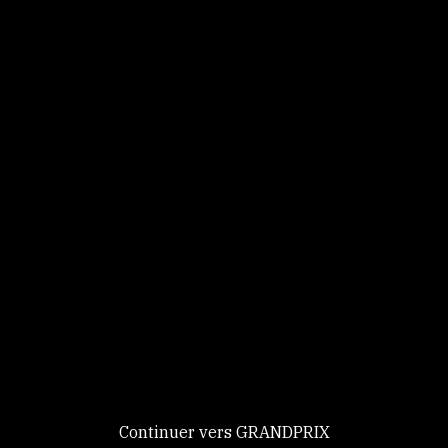
Panneau de gestion des cookies
Identifiez-vous
Ce site utilise des
Continuer
cookies et vous
donne le
contrôle sur
Nouveau chez GRANDPRIX ?
ceux que vous
Creer votre compte
GRANDPRIX
souhaitez activer
Continuer vers GRANDPRIX