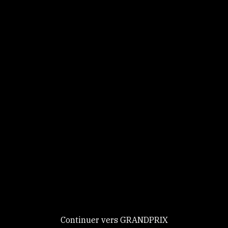
Panneau de gestion des cookies
Identifiez-vous
Ce site utilise des
Continuer
cookies et vous
donne le
contrôle sur
Nouveau chez GRANDPRIX ?
ceux que vous
Creer votre compte
GRANDPRIX
souhaitez activer
Continuer vers GRANDPRIX