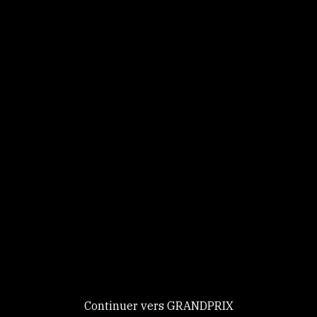
Panneau de gestion des cookies
Identifiez-vous
Ce site utilise des
Continuer
cookies et vous
donne le
contrôle sur
Nouveau chez GRANDPRIX ?
ceux que vous
Creer votre compte
GRANDPRIX
souhaitez activer
Continuer vers GRANDPRIX