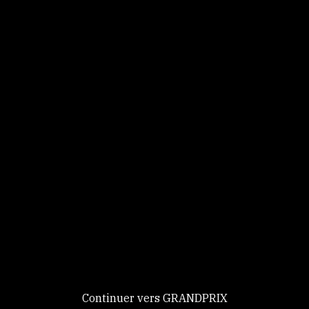
Panneau de gestion des cookies
Identifiez-vous
Ce site utilise des
Continuer
cookies et vous
donne le
contrôle sur
Nouveau chez GRANDPRIX ?
ceux que vous
Creer votre compte
GRANDPRIX
souhaitez activer
Continuer vers GRANDPRIX