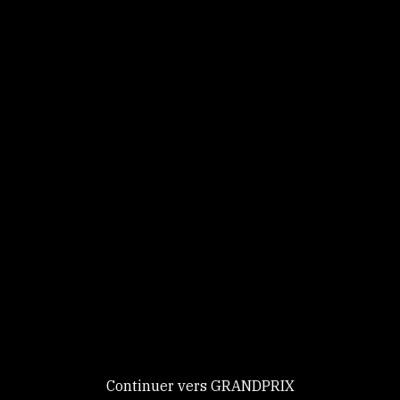
Panneau de gestion des cookies
Identifiez-vous
Ce site utilise des
Continuer
cookies et vous
donne le
contrôle sur
Nouveau chez GRANDPRIX ?
ceux que vous
Creer votre compte
GRANDPRIX
souhaitez activer
Continuer vers GRANDPRIX