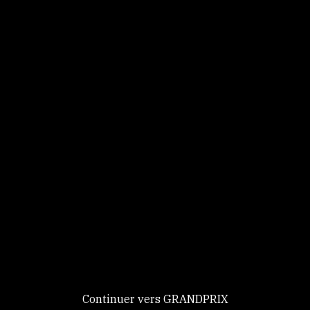
Panneau de gestion des cookies
Identifiez-vous
Ce site utilise des
Continuer
cookies et vous
donne le
contrôle sur
Nouveau chez GRANDPRIX ?
ceux que vous
Creer votre compte
GRANDPRIX
souhaitez activer
Continuer vers GRANDPRIX