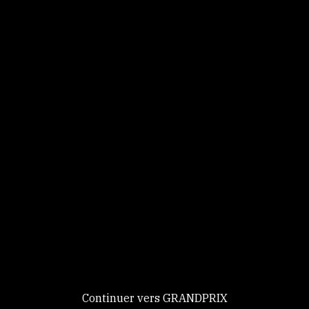
Panneau de gestion des cookies
Identifiez-vous
Ce site utilise des
Continuer
cookies et vous
donne le
contrôle sur
Nouveau chez GRANDPRIX ?
ceux que vous
Creer votre compte
GRANDPRIX
souhaitez activer
Continuer vers GRANDPRIX