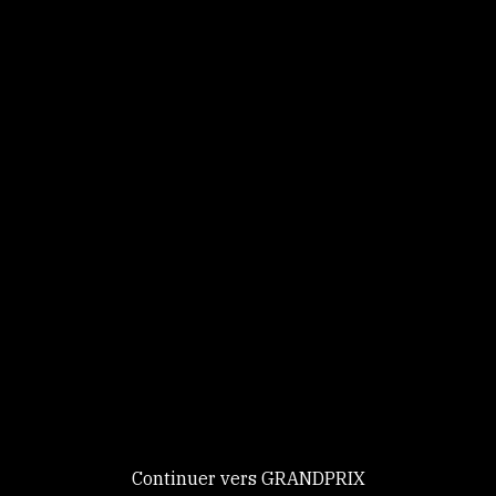
Panneau de gestion des cookies
Identifiez-vous
Ce site utilise des
Continuer
cookies et vous
donne le
contrôle sur
Nouveau chez GRANDPRIX ?
ceux que vous
Creer votre compte
GRANDPRIX
souhaitez activer
Continuer vers GRANDPRIX