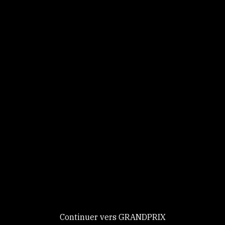
Panneau de gestion des cookies
Identifiez-vous
Ce site utilise des
Continuer
cookies et vous
donne le
contrôle sur
Nouveau chez GRANDPRIX ?
ceux que vous
Creer votre compte
GRANDPRIX
souhaitez activer
Continuer vers GRANDPRIX