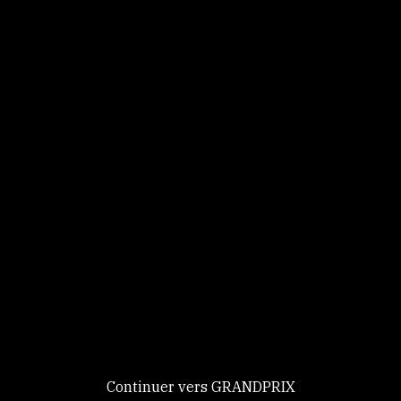
Panneau de gestion des cookies
Identifiez-vous
Ce site utilise des
Continuer
cookies et vous
donne le
contrôle sur
Nouveau chez GRANDPRIX ?
ceux que vous
Creer votre compte
GRANDPRIX
souhaitez activer
Continuer vers GRANDPRIX