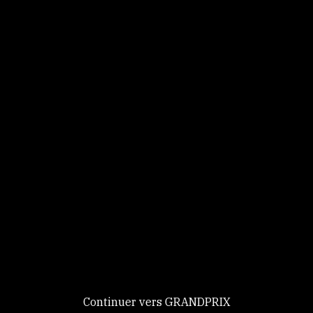
Panneau de gestion des cookies
Identifiez-vous
Ce site utilise des
Continuer
cookies et vous
donne le
contrôle sur
Nouveau chez GRANDPRIX ?
ceux que vous
Creer votre compte
GRANDPRIX
souhaitez activer
Continuer vers GRANDPRIX