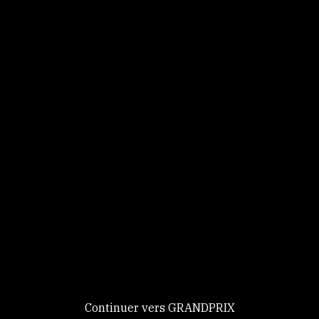
Panneau de gestion des cookies
Identifiez-vous
Ce site utilise des
Continuer
cookies et vous
donne le
contrôle sur
Nouveau chez GRANDPRIX ?
ceux que vous
Creer votre compte
GRANDPRIX
souhaitez activer
Continuer vers GRANDPRIX