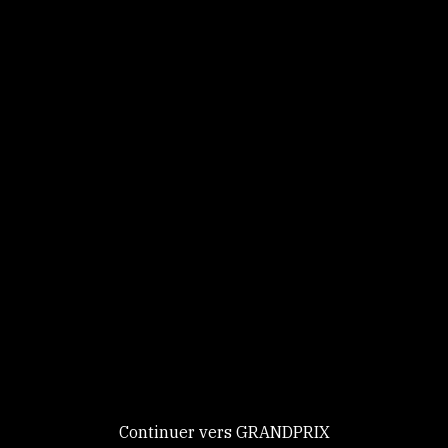
Panneau de gestion des cookies
Identifiez-vous
Ce site utilise des
Continuer
cookies et vous
donne le
contrôle sur
Nouveau chez GRANDPRIX ?
ceux que vous
Creer votre compte
GRANDPRIX
souhaitez activer
Continuer vers GRANDPRIX