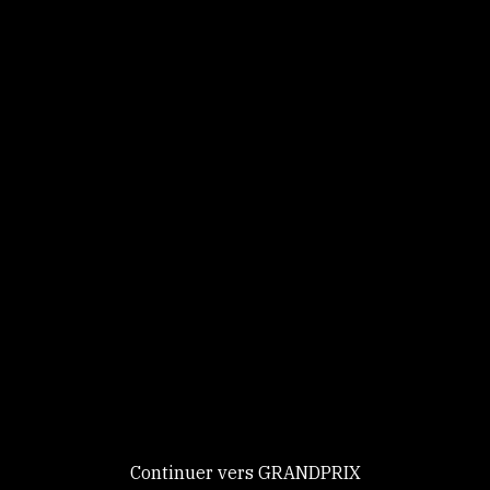
Panneau de gestion des cookies
Identifiez-vous
Ce site utilise des
Continuer
cookies et vous
donne le
contrôle sur
Nouveau chez GRANDPRIX ?
ceux que vous
Creer votre compte
GRANDPRIX
souhaitez activer
Continuer vers GRANDPRIX