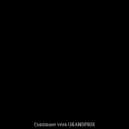
Panneau de gestion des cookies
Identifiez-vous
Ce site utilise des
Continuer
cookies et vous
donne le
contrôle sur
Nouveau chez GRANDPRIX ?
ceux que vous
Creer votre compte
GRANDPRIX
souhaitez activer
Continuer vers GRANDPRIX