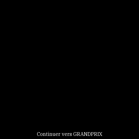
Panneau de gestion des cookies
Identifiez-vous
Ce site utilise des
Continuer
cookies et vous
donne le
contrôle sur
Nouveau chez GRANDPRIX ?
ceux que vous
Creer votre compte
GRANDPRIX
souhaitez activer
Continuer vers GRANDPRIX