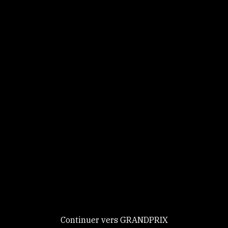
Panneau de gestion des cookies
Identifiez-vous
Ce site utilise des
Continuer
cookies et vous
donne le
contrôle sur
Nouveau chez GRANDPRIX ?
ceux que vous
Creer votre compte
GRANDPRIX
souhaitez activer
Continuer vers GRANDPRIX