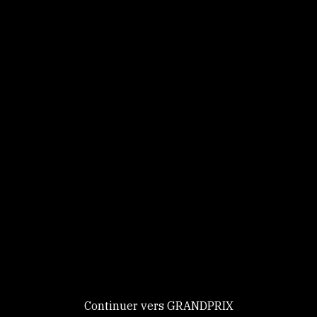
Panneau de gestion des cookies
Identifiez-vous
Ce site utilise des
Continuer
cookies et vous
donne le
contrôle sur
Nouveau chez GRANDPRIX ?
ceux que vous
Creer votre compte
GRANDPRIX
souhaitez activer
Continuer vers GRANDPRIX