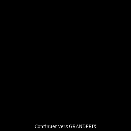
Panneau de gestion des cookies
Identifiez-vous
Ce site utilise des
Continuer
cookies et vous
donne le
contrôle sur
Nouveau chez GRANDPRIX ?
ceux que vous
Creer votre compte
GRANDPRIX
souhaitez activer
Continuer vers GRANDPRIX