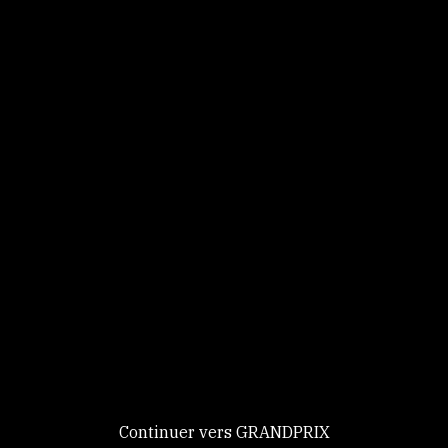
Panneau de gestion des cookies
Identifiez-vous
Ce site utilise des
Continuer
cookies et vous
donne le
contrôle sur
Nouveau chez GRANDPRIX ?
ceux que vous
Creer votre compte
GRANDPRIX
souhaitez activer
Continuer vers GRANDPRIX