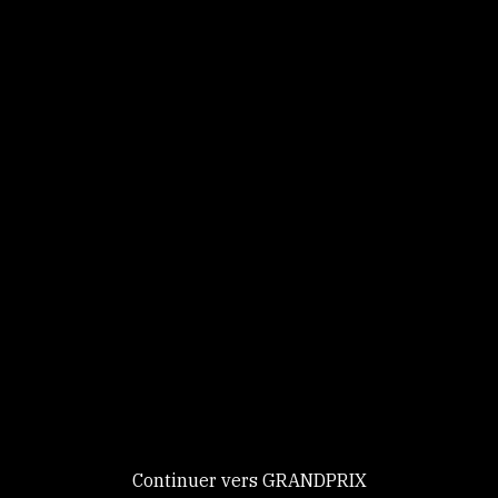
Panneau de gestion des cookies
Identifiez-vous
Ce site utilise des
Continuer
cookies et vous
donne le
contrôle sur
Nouveau chez GRANDPRIX ?
ceux que vous
Creer votre compte
GRANDPRIX
souhaitez activer
Continuer vers GRANDPRIX