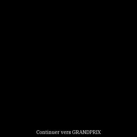
Panneau de gestion des cookies
Identifiez-vous
Ce site utilise des
Continuer
cookies et vous
donne le
contrôle sur
Nouveau chez GRANDPRIX ?
ceux que vous
Creer votre compte
GRANDPRIX
souhaitez activer
Continuer vers GRANDPRIX