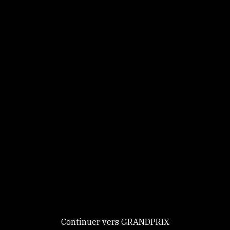
Panneau de gestion des cookies
Identifiez-vous
Ce site utilise des
Continuer
cookies et vous
donne le
contrôle sur
Nouveau chez GRANDPRIX ?
ceux que vous
Creer votre compte
GRANDPRIX
souhaitez activer
Continuer vers GRANDPRIX