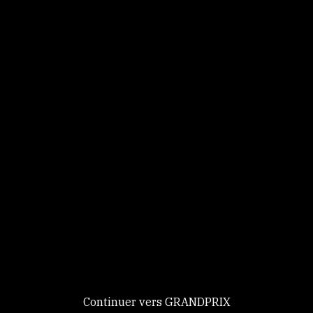
Panneau de gestion des cookies
Identifiez-vous
Ce site utilise des
Continuer
cookies et vous
donne le
contrôle sur
Nouveau chez GRANDPRIX ?
ceux que vous
Creer votre compte
GRANDPRIX
souhaitez activer
Continuer vers GRANDPRIX