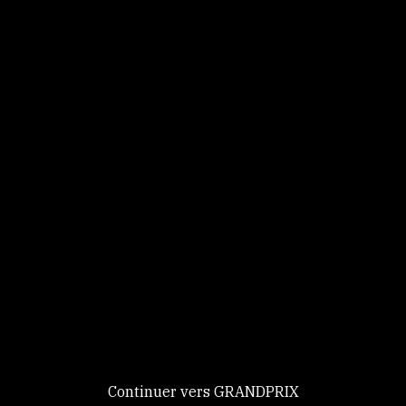
Panneau de gestion des cookies
Identifiez-vous
Ce site utilise des
Continuer
cookies et vous
donne le
contrôle sur
Nouveau chez GRANDPRIX ?
ceux que vous
Creer votre compte
GRANDPRIX
souhaitez activer
Continuer vers GRANDPRIX