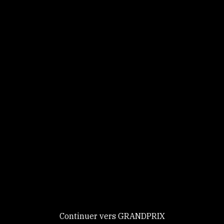
Panneau de gestion des cookies
Identifiez-vous
Ce site utilise des
Continuer
cookies et vous
donne le
contrôle sur
Nouveau chez GRANDPRIX ?
ceux que vous
Creer votre compte
GRANDPRIX
souhaitez activer
Continuer vers GRANDPRIX