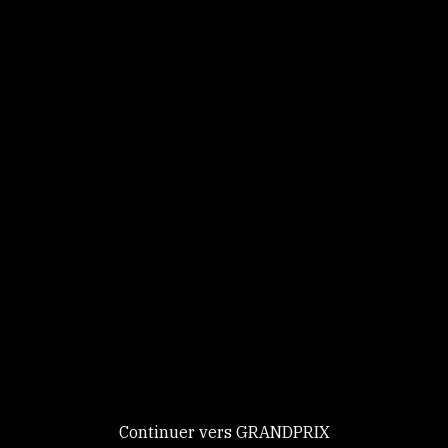
Panneau de gestion des cookies
Identifiez-vous
Ce site utilise des
Continuer
cookies et vous
donne le
contrôle sur
Nouveau chez GRANDPRIX ?
ceux que vous
Creer votre compte
GRANDPRIX
souhaitez activer
Continuer vers GRANDPRIX