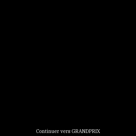
Panneau de gestion des cookies
Identifiez-vous
Ce site utilise des
Continuer
cookies et vous
donne le
contrôle sur
Nouveau chez GRANDPRIX ?
ceux que vous
Creer votre compte
GRANDPRIX
souhaitez activer
Continuer vers GRANDPRIX