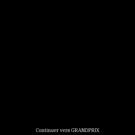
Panneau de gestion des cookies
Identifiez-vous
Ce site utilise des
Continuer
cookies et vous
donne le
contrôle sur
Nouveau chez GRANDPRIX ?
ceux que vous
Creer votre compte
GRANDPRIX
souhaitez activer
Continuer vers GRANDPRIX