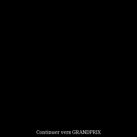
Panneau de gestion des cookies
Identifiez-vous
Ce site utilise des
Continuer
cookies et vous
donne le
contrôle sur
Nouveau chez GRANDPRIX ?
ceux que vous
Creer votre compte
GRANDPRIX
souhaitez activer
Continuer vers GRANDPRIX