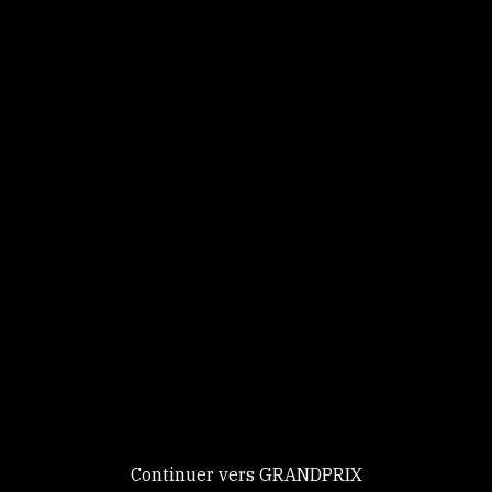
Panneau de gestion des cookies
Identifiez-vous
Ce site utilise des
Continuer
cookies et vous
donne le
contrôle sur
Nouveau chez GRANDPRIX ?
ceux que vous
Creer votre compte
GRANDPRIX
souhaitez activer
Continuer vers GRANDPRIX